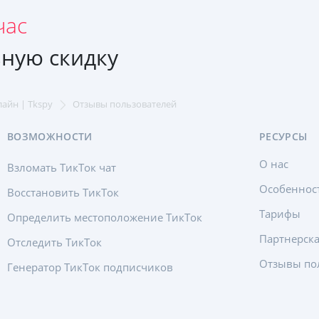
час
ную скидку
лайн | Tkspy
Отзывы пользователей
ВОЗМОЖНОСТИ
РЕСУРСЫ
О нас
Взломать ТикТок чат
Особеннос
Восстановить ТикТок
Тарифы
Определить местоположение ТикТок
Партнерск
Отследить ТикТок
Отзывы по
Генератор ТикТок подписчиков