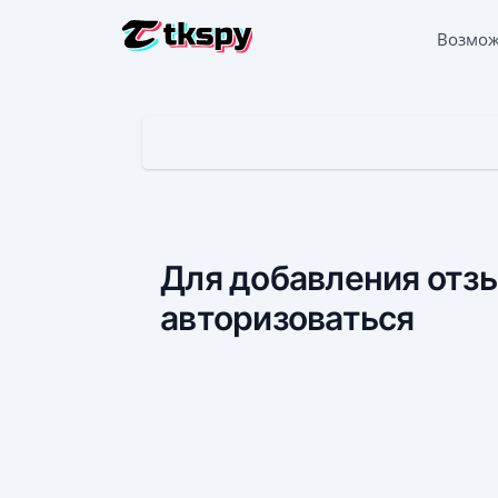
Возмо
ВЗЛОМАТ
Прочита
ВОССТАН
Восстан
ОПРЕДЕЛ
Узнать,
Для добавления отз
ОТСЛЕДИ
авторизоваться
Прилож
ГЕНЕРА
Прилож