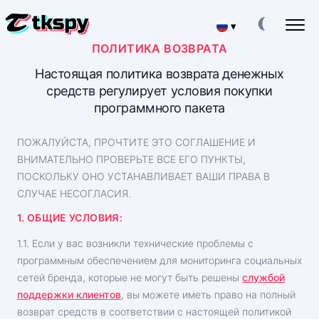
▾
ПОЛИТИКА ВОЗВРАТА
English
ВЗЛОМАТЬ ТИКТОК ЧАТ
Настоящая политика возврата денежных
Прочитать чужую переписку
средств регулирует условия покупки
программного пакета
ВОССТАНОВИТЬ ТИКТОК
Восстановить удаленный чат онлайн
ПОЖАЛУЙСТА, ПРОЧТИТЕ ЭТО СОГЛАШЕНИЕ И
ОПРЕДЕЛИТЬ МЕСТОПОЛОЖЕНИЕ ТИКТОК
ВНИМАТЕЛЬНО ПРОВЕРЬТЕ ВСЕ ЕГО ПУНКТЫ,
Узнать, где находится пользователь
ПОСКОЛЬКУ ОНО УСТАНАВЛИВАЕТ ВАШИ ПРАВА В
ОТСЛЕДИТЬ ТИКТОК
СЛУЧАЕ НЕСОГЛАСИЯ.
Приложение для отслеживания
1. ОБЩИЕ УСЛОВИЯ:
ГЕНЕРАТОР ТИКТОК ПОДПИСЧИКОВ
Приложение накрутки подписчиков
1.1. Если у вас возникли технические проблемы с
программным обеспечением для мониторинга социальных
сетей бренда, которые не могут быть решены
службой
Тарифы
О нас
поддержки клиентов
, вы можете иметь право на полный
Вопросы
Особенности
возврат средств в соответствии с настоящей политикой