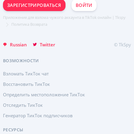
ЗАРЕГИСТРИРОВАТЬСЯ
ВОЙТИ
Приложение для взлома чужого аккаунта в TikTok онлайн | Tkspy
ЗАРЕГИСТРИРУЙТЕСЬ МГНОВЕННО
Политика Возврата
English
Russian
Twitter
© TkSpy
ВОЗМОЖНОСТИ
Взломать ТикТок чат
Восстановить ТикТок
Определить местоположение ТикТок
Отследить ТикТок
Генератор ТикТок подписчиков
РЕСУРСЫ