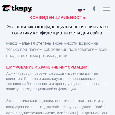
▾
КОНФИДЕНЦИАЛЬНОСТЬ
English
ВЗЛОМАТЬ ТИКТОК ЧАТ
Эта политика конфиденциальности описывает
Прочитать чужую переписку
политику конфиденциальности для сайта.
ВОССТАНОВИТЬ ТИКТОК
Максимальная степень анонимности возможна
Восстановить удаленный чат онлайн
только при полном соблюдении пользователем всех
ОПРЕДЕЛИТЬ МЕСТОПОЛОЖЕНИЕ ТИКТОК
представленных рекомендаций.
Узнать, где находится пользователь
ШИФРОВАНИЕ И ХРАНЕНИЕ ИНФОРМАЦИИ :
ОТСЛЕДИТЬ ТИКТОК
Приложение для отслеживания
Администрация стремится защитить личные данные
клиентов. Для этого используются инновационные
ГЕНЕРАТОР ТИКТОК ПОДПИСЧИКОВ
технологии безопасности и процедуры, направленные на
Приложение накрутки подписчиков
защиту конфиденциальной информации.
Эта политика конфиденциальности описывает политику
Тарифы
О нас
конфиденциальности для сайта ‌tkspy.xyz (далее - "сайт",
Вопросы
Особенности
если в единственном числе, или "сайты"). (в дальнейшем